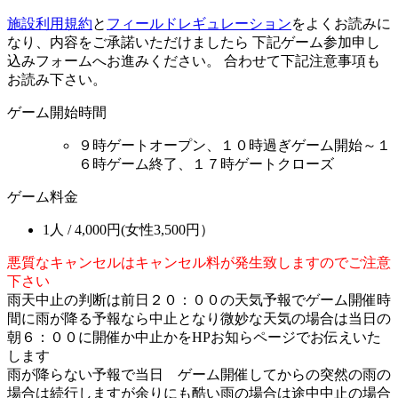
施設利用規約
と
フィールドレギュレーション
をよくお読みに
なり、内容をご承諾いただけましたら 下記ゲーム参加申し
込みフォームへお進みください。 合わせて下記注意事項も
お読み下さい。
ゲーム開始時間
９時ゲートオープン、１０時過ぎゲーム開始～１
６時ゲーム終了、１７時ゲートクローズ
ゲーム料金
1人 / 4,000円(女性3,500円）
悪質なキャンセルはキャンセル料が発生致しますのでご注意
下
さい
雨天中止の判断は前日２０：
００の天気予報でゲーム開催時
間に雨が降る予報なら中止となり微
妙な天気の場合は当日の
朝６：
００に開催か中止かをHPお知らページでお伝えいた
します
雨が降らない予報で当日 ゲーム開催してからの突然の雨の
場合は続行しますが余りにも酷い
雨の場合は途中中止の場合