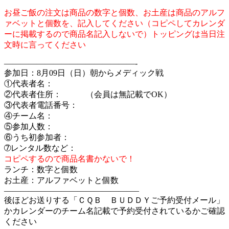
お昼ご飯の注文は商品の数字と個数、お土産は商品のアルフ
ァベットと個数を、記入してください（コピペしてカレンダ
ーに掲載するので商品名記入しないで）トッピングは当日注
文時に言ってください
————————————————-
参加日：8月09日（日）朝からメディック戦
①代表者名：
②代表者住所： （会員は無記載でOK）
③代表者電話番号：
④チーム名：
⑤参加人数：
⑥うち初参加者：
➆レンタル数など：
コピペするので商品名書かないで！
ランチ：数字と個数
お土産：アルファベットと個数
————————————————–
後ほどお送りする「ＣＱＢ ＢＵＤＤＹご予約受付メール」
かカレンダーのチーム名記載で予約受付されているかご確認
ください