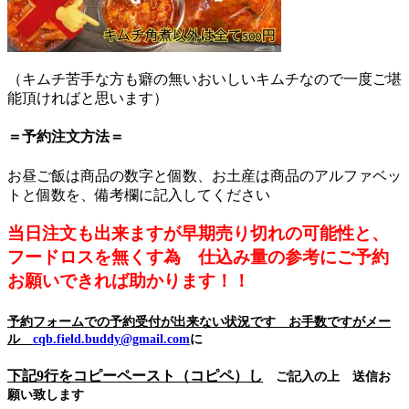
（キムチ苦手な方も癖の無いおいしいキムチなので一度ご堪
能頂ければと思います）
＝予約注文方法＝
お昼ご飯は商品の数字と個数、お土産は商品のアルファベッ
トと個数を、備考欄に記入してください
当日注文も出来ますが早期売り切れの可能性と、
フードロスを無くす為 仕込み量の参考にご予約
お願いできれば助かります！！
予約フォームでの予約受付が出来ない状況です お手数ですがメー
ル
cqb.field.buddy@gmail.com
に
下記9行をコピーペースト（コピペ）し
ご記入の上 送信お
願い致します